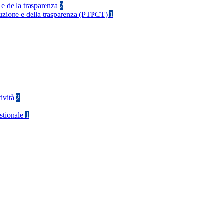
 e della trasparenza
2
rruzione e della trasparenza (PTPCT)
1
tività
2
stionale
1