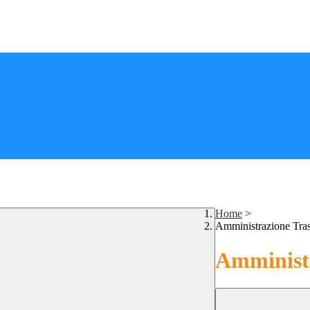
Home
>
Amministrazione Tra
Amministr