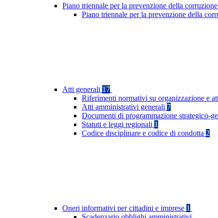
Piano triennale per la prevenzione della corruzione
Piano triennale per la prevenzione della co
Atti generali
17
Riferimenti normativi su organizzazione e at
Atti amministrativi generali
7
Documenti di programmazione strategico-ge
Statuti e leggi regionali
1
Codice disciplinare e codice di condotta
2
Oneri informativi per cittadini e imprese
1
Scadenzario obblighi amministrativi