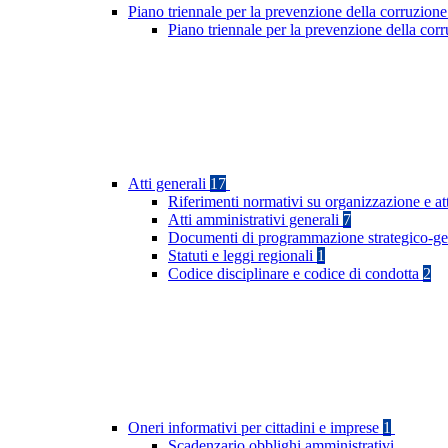
Piano triennale per la prevenzione della corruzione
Piano triennale per la prevenzione della co
Atti generali
17
Riferimenti normativi su organizzazione e at
Atti amministrativi generali
7
Documenti di programmazione strategico-ge
Statuti e leggi regionali
1
Codice disciplinare e codice di condotta
2
Oneri informativi per cittadini e imprese
1
Scadenzario obblighi amministrativi