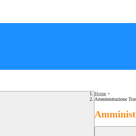
Home
>
Amministrazione Tra
Amministr