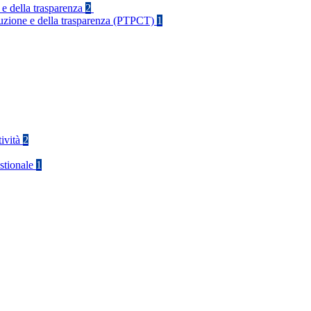
 e della trasparenza
2
rruzione e della trasparenza (PTPCT)
1
tività
2
stionale
1