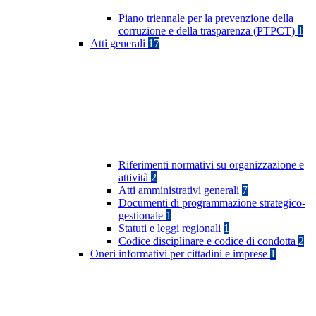
Piano triennale per la prevenzione della
corruzione e della trasparenza (PTPCT)
1
Atti generali
17
Riferimenti normativi su organizzazione e
attività
2
Atti amministrativi generali
7
Documenti di programmazione strategico-
gestionale
1
Statuti e leggi regionali
1
Codice disciplinare e codice di condotta
2
Oneri informativi per cittadini e imprese
1