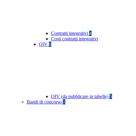
Contratti integrativi
4
Costi contratti integrativi
OIV
6
OIV (da pubblicare in tabelle)
5
Bandi di concorso
1