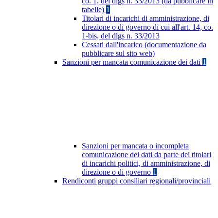
co. 1, del dlgs n. 33/2013 (da pubblicare in
tabelle)
1
Titolari di incarichi di amministrazione, di
direzione o di governo di cui all'art. 14, co.
1-bis, del dlgs n. 33/2013
Cessati dall'incarico (documentazione da
pubblicare sul sito web)
Sanzioni per mancata comunicazione dei dati
1
Sanzioni per mancata o incompleta
comunicazione dei dati da parte dei titolari
di incarichi politici, di amministrazione, di
direzione o di governo
1
Rendiconti gruppi consiliari regionali/provinciali