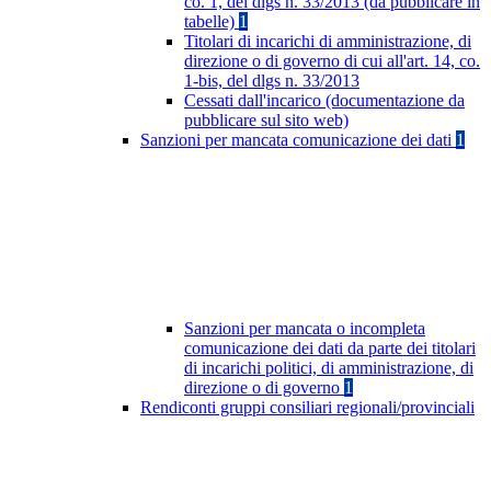
co. 1, del dlgs n. 33/2013 (da pubblicare in
tabelle)
1
Titolari di incarichi di amministrazione, di
direzione o di governo di cui all'art. 14, co.
1-bis, del dlgs n. 33/2013
Cessati dall'incarico (documentazione da
pubblicare sul sito web)
Sanzioni per mancata comunicazione dei dati
1
Sanzioni per mancata o incompleta
comunicazione dei dati da parte dei titolari
di incarichi politici, di amministrazione, di
direzione o di governo
1
Rendiconti gruppi consiliari regionali/provinciali