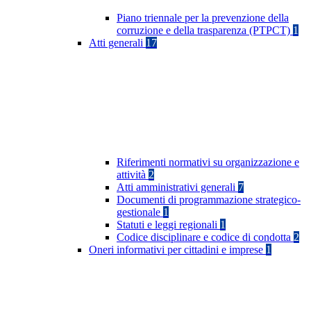
Piano triennale per la prevenzione della
corruzione e della trasparenza (PTPCT)
1
Atti generali
17
Riferimenti normativi su organizzazione e
attività
2
Atti amministrativi generali
7
Documenti di programmazione strategico-
gestionale
1
Statuti e leggi regionali
1
Codice disciplinare e codice di condotta
2
Oneri informativi per cittadini e imprese
1