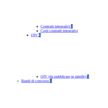
Contratti integrativi
4
Costi contratti integrativi
OIV
6
OIV (da pubblicare in tabelle)
5
Bandi di concorso
1