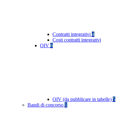
Contratti integrativi
4
Costi contratti integrativi
OIV
6
OIV (da pubblicare in tabelle)
5
Bandi di concorso
1