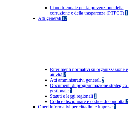
Piano triennale per la prevenzione della
corruzione e della trasparenza (PTPCT)
1
Atti generali
17
Riferimenti normativi su organizzazione e
attività
2
Atti amministrativi generali
7
Documenti di programmazione strategico-
gestionale
1
Statuti e leggi regionali
1
Codice disciplinare e codice di condotta
2
Oneri informativi per cittadini e imprese
1