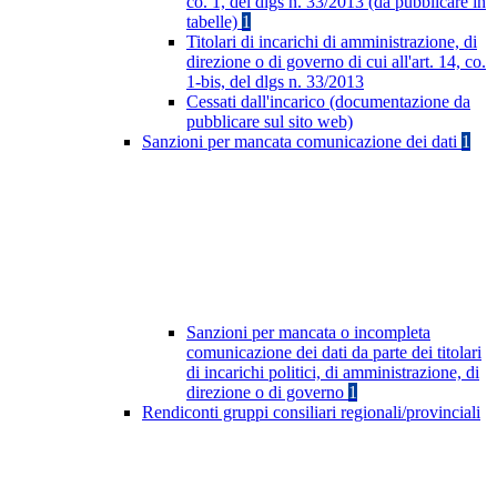
co. 1, del dlgs n. 33/2013 (da pubblicare in
tabelle)
1
Titolari di incarichi di amministrazione, di
direzione o di governo di cui all'art. 14, co.
1-bis, del dlgs n. 33/2013
Cessati dall'incarico (documentazione da
pubblicare sul sito web)
Sanzioni per mancata comunicazione dei dati
1
Sanzioni per mancata o incompleta
comunicazione dei dati da parte dei titolari
di incarichi politici, di amministrazione, di
direzione o di governo
1
Rendiconti gruppi consiliari regionali/provinciali