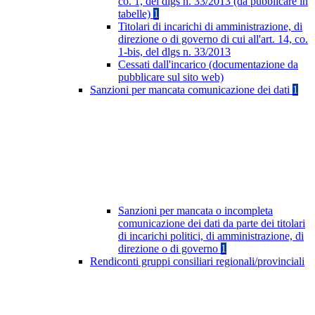
co. 1, del dlgs n. 33/2013 (da pubblicare in
tabelle)
1
Titolari di incarichi di amministrazione, di
direzione o di governo di cui all'art. 14, co.
1-bis, del dlgs n. 33/2013
Cessati dall'incarico (documentazione da
pubblicare sul sito web)
Sanzioni per mancata comunicazione dei dati
1
Sanzioni per mancata o incompleta
comunicazione dei dati da parte dei titolari
di incarichi politici, di amministrazione, di
direzione o di governo
1
Rendiconti gruppi consiliari regionali/provinciali