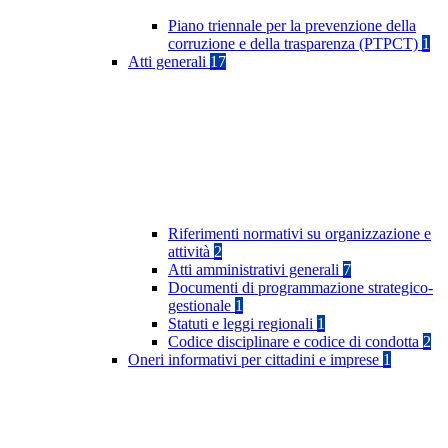
Piano triennale per la prevenzione della
corruzione e della trasparenza (PTPCT)
1
Atti generali
17
Riferimenti normativi su organizzazione e
attività
2
Atti amministrativi generali
7
Documenti di programmazione strategico-
gestionale
1
Statuti e leggi regionali
1
Codice disciplinare e codice di condotta
2
Oneri informativi per cittadini e imprese
1