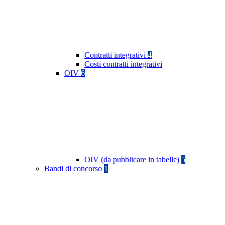
Contratti integrativi
4
Costi contratti integrativi
OIV
6
OIV (da pubblicare in tabelle)
5
Bandi di concorso
1