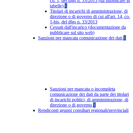
co. 1, del dlgs n. 33/2013 (da pubblicare in
tabelle)
1
Titolari di incarichi di amministrazione, di
direzione o di governo di cui all'art. 14, co.
1-bis, del dlgs n. 33/2013
Cessati dall'incarico (documentazione da
pubblicare sul sito web)
Sanzioni per mancata comunicazione dei dati
1
Sanzioni per mancata o incompleta
comunicazione dei dati da parte dei titolari
di incarichi politici, di amministrazione, di
direzione o di governo
1
Rendiconti gruppi consiliari regionali/provinciali