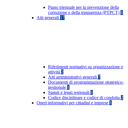
Piano triennale per la prevenzione della
corruzione e della trasparenza (PTPCT)
1
Atti generali
17
Riferimenti normativi su organizzazione e
attività
2
Atti amministrativi generali
7
Documenti di programmazione strategico-
gestionale
1
Statuti e leggi regionali
1
Codice disciplinare e codice di condotta
2
Oneri informativi per cittadini e imprese
1