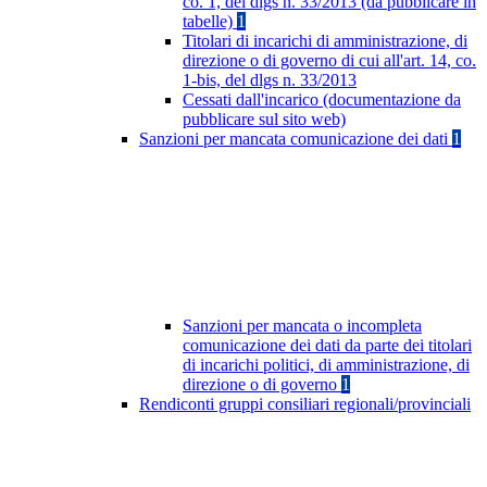
co. 1, del dlgs n. 33/2013 (da pubblicare in
tabelle)
1
Titolari di incarichi di amministrazione, di
direzione o di governo di cui all'art. 14, co.
1-bis, del dlgs n. 33/2013
Cessati dall'incarico (documentazione da
pubblicare sul sito web)
Sanzioni per mancata comunicazione dei dati
1
Sanzioni per mancata o incompleta
comunicazione dei dati da parte dei titolari
di incarichi politici, di amministrazione, di
direzione o di governo
1
Rendiconti gruppi consiliari regionali/provinciali