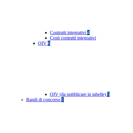
Contratti integrativi
4
Costi contratti integrativi
OIV
6
OIV (da pubblicare in tabelle)
5
Bandi di concorso
1