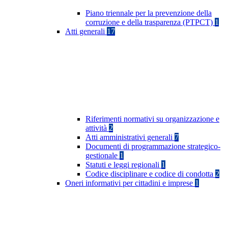
Piano triennale per la prevenzione della
corruzione e della trasparenza (PTPCT)
1
Atti generali
17
Riferimenti normativi su organizzazione e
attività
2
Atti amministrativi generali
7
Documenti di programmazione strategico-
gestionale
1
Statuti e leggi regionali
1
Codice disciplinare e codice di condotta
2
Oneri informativi per cittadini e imprese
1