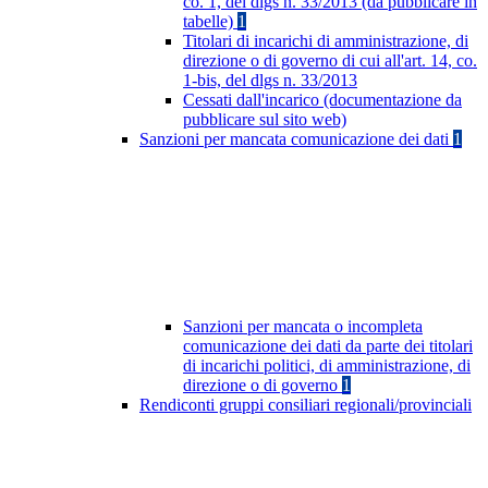
co. 1, del dlgs n. 33/2013 (da pubblicare in
tabelle)
1
Titolari di incarichi di amministrazione, di
direzione o di governo di cui all'art. 14, co.
1-bis, del dlgs n. 33/2013
Cessati dall'incarico (documentazione da
pubblicare sul sito web)
Sanzioni per mancata comunicazione dei dati
1
Sanzioni per mancata o incompleta
comunicazione dei dati da parte dei titolari
di incarichi politici, di amministrazione, di
direzione o di governo
1
Rendiconti gruppi consiliari regionali/provinciali