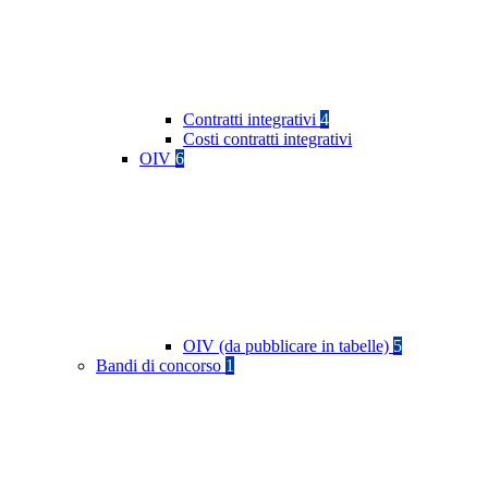
Contratti integrativi
4
Costi contratti integrativi
OIV
6
OIV (da pubblicare in tabelle)
5
Bandi di concorso
1