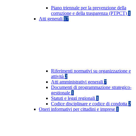
Piano triennale per la prevenzione della
corruzione e della trasparenza (PTPCT)
1
Atti generali
17
Riferimenti normativi su organizzazione e
attività
2
Atti amministrativi generali
7
Documenti di programmazione strategico-
gestionale
1
Statuti e leggi regionali
1
Codice disciplinare e codice di condotta
2
Oneri informativi per cittadini e imprese
1