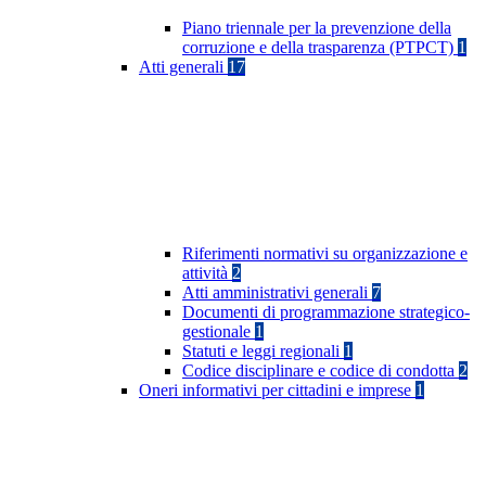
Piano triennale per la prevenzione della
corruzione e della trasparenza (PTPCT)
1
Atti generali
17
Riferimenti normativi su organizzazione e
attività
2
Atti amministrativi generali
7
Documenti di programmazione strategico-
gestionale
1
Statuti e leggi regionali
1
Codice disciplinare e codice di condotta
2
Oneri informativi per cittadini e imprese
1