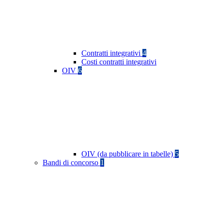
Contratti integrativi
4
Costi contratti integrativi
OIV
6
OIV (da pubblicare in tabelle)
5
Bandi di concorso
1