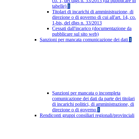
co. 1, del dlgs n. 33/2013 (da pubblicare in
tabelle)
1
Titolari di incarichi di amministrazione, di
direzione o di governo di cui all'art. 14, co.
1-bis, del dlgs n. 33/2013
Cessati dall'incarico (documentazione da
pubblicare sul sito web)
Sanzioni per mancata comunicazione dei dati
1
Sanzioni per mancata o incompleta
comunicazione dei dati da parte dei titolari
di incarichi politici, di amministrazione, di
direzione o di governo
1
Rendiconti gruppi consiliari regionali/provinciali