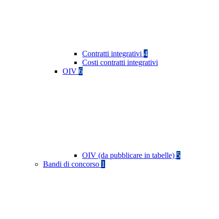
Contratti integrativi
4
Costi contratti integrativi
OIV
6
OIV (da pubblicare in tabelle)
5
Bandi di concorso
1