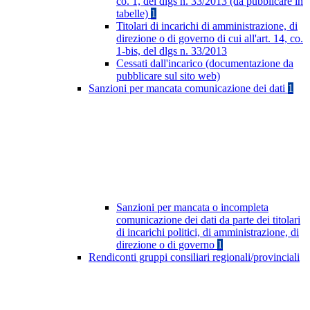
co. 1, del dlgs n. 33/2013 (da pubblicare in
tabelle)
1
Titolari di incarichi di amministrazione, di
direzione o di governo di cui all'art. 14, co.
1-bis, del dlgs n. 33/2013
Cessati dall'incarico (documentazione da
pubblicare sul sito web)
Sanzioni per mancata comunicazione dei dati
1
Sanzioni per mancata o incompleta
comunicazione dei dati da parte dei titolari
di incarichi politici, di amministrazione, di
direzione o di governo
1
Rendiconti gruppi consiliari regionali/provinciali