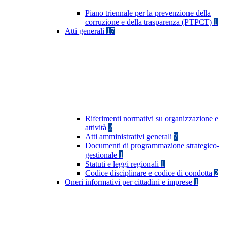
Piano triennale per la prevenzione della
corruzione e della trasparenza (PTPCT)
1
Atti generali
17
Riferimenti normativi su organizzazione e
attività
2
Atti amministrativi generali
7
Documenti di programmazione strategico-
gestionale
1
Statuti e leggi regionali
1
Codice disciplinare e codice di condotta
2
Oneri informativi per cittadini e imprese
1