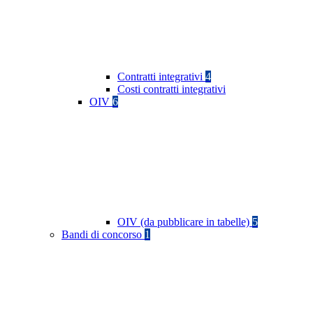
Contratti integrativi
4
Costi contratti integrativi
OIV
6
OIV (da pubblicare in tabelle)
5
Bandi di concorso
1