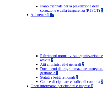
Piano triennale per la prevenzione della
corruzione e della trasparenza (PTPCT)
1
Atti generali
17
Riferimenti normativi su organizzazione e
attività
2
Atti amministrativi generali
7
Documenti di programmazione strategico-
gestionale
1
Statuti e leggi regionali
1
Codice disciplinare e codice di condotta
2
Oneri informativi per cittadini e imprese
1