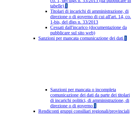
co. 1, del dlgs n. 33/2013 (da pubblicare in
tabelle)
1
Titolari di incarichi di amministrazione, di
direzione o di governo di cui all'art. 14, co.
1-bis, del dlgs n. 33/2013
Cessati dall'incarico (documentazione da
pubblicare sul sito web)
Sanzioni per mancata comunicazione dei dati
1
Sanzioni per mancata o incompleta
comunicazione dei dati da parte dei titolari
di incarichi politici, di amministrazione, di
direzione o di governo
1
Rendiconti gruppi consiliari regionali/provinciali