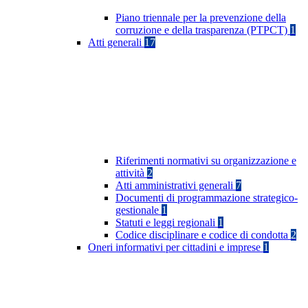
Piano triennale per la prevenzione della
corruzione e della trasparenza (PTPCT)
1
Atti generali
17
Riferimenti normativi su organizzazione e
attività
2
Atti amministrativi generali
7
Documenti di programmazione strategico-
gestionale
1
Statuti e leggi regionali
1
Codice disciplinare e codice di condotta
2
Oneri informativi per cittadini e imprese
1