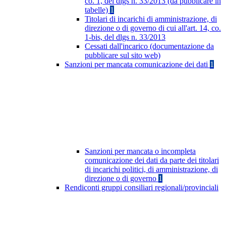
co. 1, del dlgs n. 33/2013 (da pubblicare in
tabelle)
1
Titolari di incarichi di amministrazione, di
direzione o di governo di cui all'art. 14, co.
1-bis, del dlgs n. 33/2013
Cessati dall'incarico (documentazione da
pubblicare sul sito web)
Sanzioni per mancata comunicazione dei dati
1
Sanzioni per mancata o incompleta
comunicazione dei dati da parte dei titolari
di incarichi politici, di amministrazione, di
direzione o di governo
1
Rendiconti gruppi consiliari regionali/provinciali