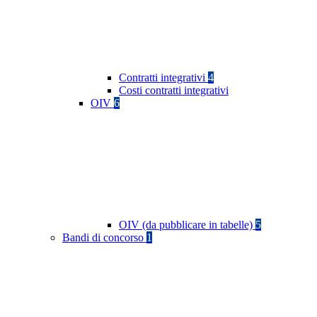
Contratti integrativi
4
Costi contratti integrativi
OIV
6
OIV (da pubblicare in tabelle)
5
Bandi di concorso
1