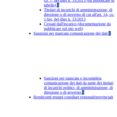
co. 1, del dlgs n. 33/2013 (da pubblicare in
tabelle)
1
Titolari di incarichi di amministrazione, di
direzione o di governo di cui all'art. 14, co.
1-bis, del dlgs n. 33/2013
Cessati dall'incarico (documentazione da
pubblicare sul sito web)
Sanzioni per mancata comunicazione dei dati
1
Sanzioni per mancata o incompleta
comunicazione dei dati da parte dei titolari
di incarichi politici, di amministrazione, di
direzione o di governo
1
Rendiconti gruppi consiliari regionali/provinciali