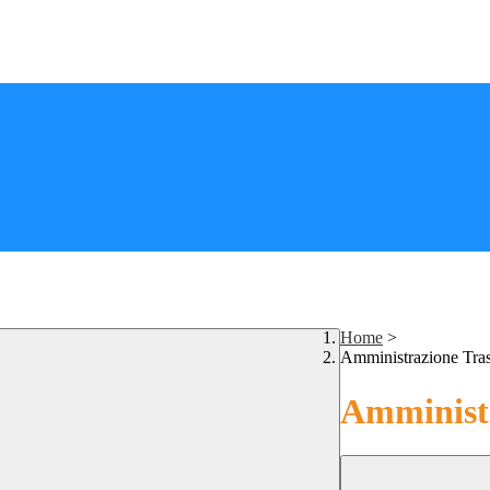
Home
>
Amministrazione Tra
Amministr