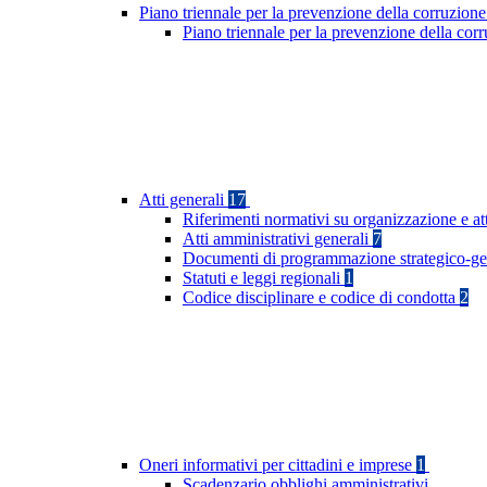
Piano triennale per la prevenzione della corruzione
Piano triennale per la prevenzione della co
Atti generali
17
Riferimenti normativi su organizzazione e at
Atti amministrativi generali
7
Documenti di programmazione strategico-ge
Statuti e leggi regionali
1
Codice disciplinare e codice di condotta
2
Oneri informativi per cittadini e imprese
1
Scadenzario obblighi amministrativi