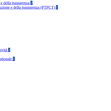
 e della trasparenza
2
rruzione e della trasparenza (PTPCT)
1
tività
2
stionale
1