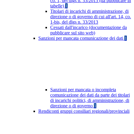
co. 1, del dlgs n. 33/2013 (da pubblicare in
tabelle)
1
Titolari di incarichi di amministrazione, di
direzione o di governo di cui all'art. 14, co.
1-bis, del dlgs n. 33/2013
Cessati dall'incarico (documentazione da
pubblicare sul sito web)
Sanzioni per mancata comunicazione dei dati
1
Sanzioni per mancata o incompleta
comunicazione dei dati da parte dei titolari
di incarichi politici, di amministrazione, di
direzione o di governo
1
Rendiconti gruppi consiliari regionali/provinciali