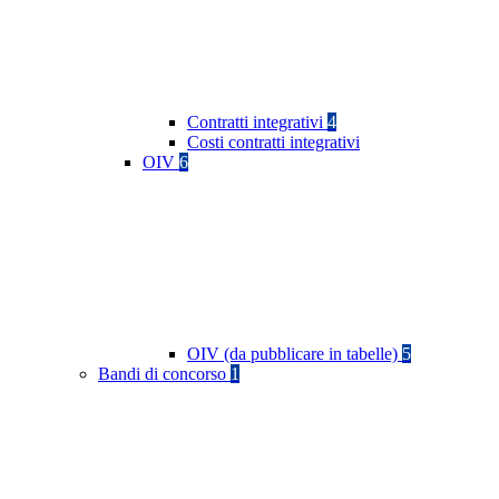
Contratti integrativi
4
Costi contratti integrativi
OIV
6
OIV (da pubblicare in tabelle)
5
Bandi di concorso
1