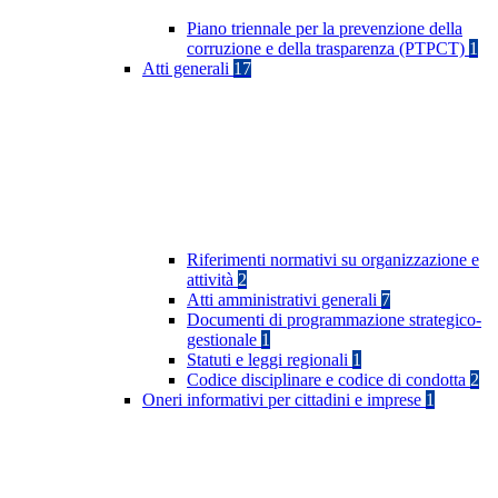
Piano triennale per la prevenzione della
corruzione e della trasparenza (PTPCT)
1
Atti generali
17
Riferimenti normativi su organizzazione e
attività
2
Atti amministrativi generali
7
Documenti di programmazione strategico-
gestionale
1
Statuti e leggi regionali
1
Codice disciplinare e codice di condotta
2
Oneri informativi per cittadini e imprese
1