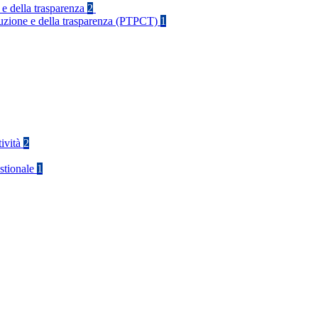
 e della trasparenza
2
rruzione e della trasparenza (PTPCT)
1
tività
2
stionale
1