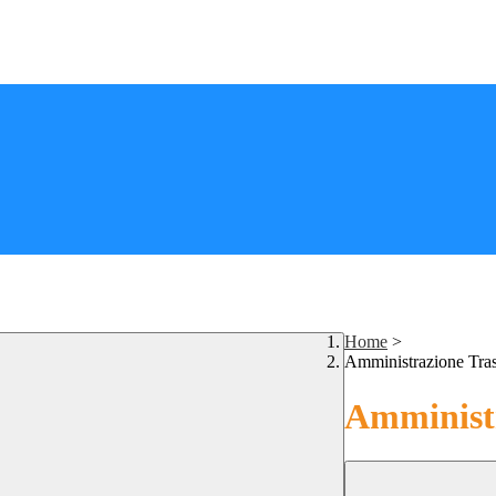
Home
>
Amministrazione Tra
Amministr