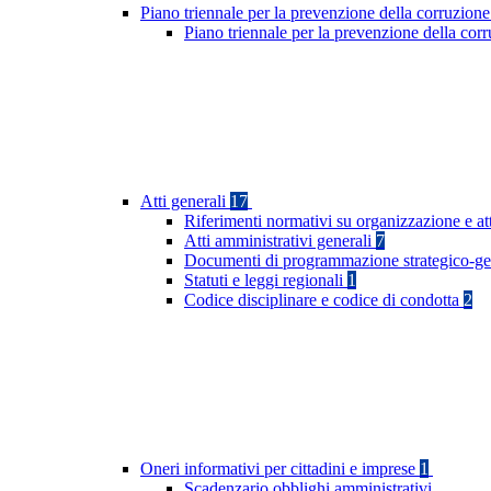
Piano triennale per la prevenzione della corruzione
Piano triennale per la prevenzione della co
Atti generali
17
Riferimenti normativi su organizzazione e at
Atti amministrativi generali
7
Documenti di programmazione strategico-ge
Statuti e leggi regionali
1
Codice disciplinare e codice di condotta
2
Oneri informativi per cittadini e imprese
1
Scadenzario obblighi amministrativi