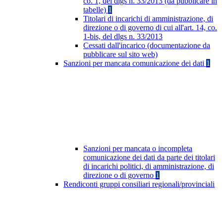
co. 1, del dlgs n. 33/2013 (da pubblicare in
tabelle)
1
Titolari di incarichi di amministrazione, di
direzione o di governo di cui all'art. 14, co.
1-bis, del dlgs n. 33/2013
Cessati dall'incarico (documentazione da
pubblicare sul sito web)
Sanzioni per mancata comunicazione dei dati
1
Sanzioni per mancata o incompleta
comunicazione dei dati da parte dei titolari
di incarichi politici, di amministrazione, di
direzione o di governo
1
Rendiconti gruppi consiliari regionali/provinciali