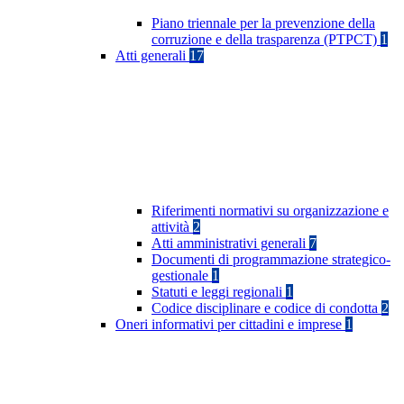
Piano triennale per la prevenzione della
corruzione e della trasparenza (PTPCT)
1
Atti generali
17
Riferimenti normativi su organizzazione e
attività
2
Atti amministrativi generali
7
Documenti di programmazione strategico-
gestionale
1
Statuti e leggi regionali
1
Codice disciplinare e codice di condotta
2
Oneri informativi per cittadini e imprese
1