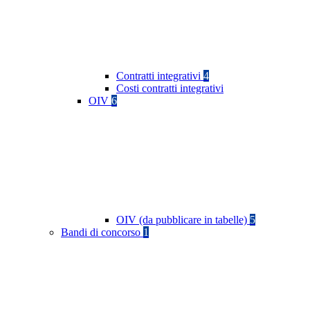
Contratti integrativi
4
Costi contratti integrativi
OIV
6
OIV (da pubblicare in tabelle)
5
Bandi di concorso
1