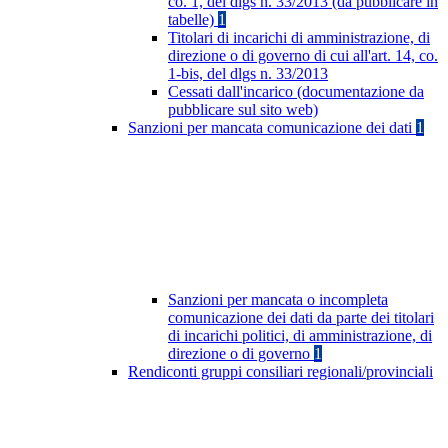
co. 1, del dlgs n. 33/2013 (da pubblicare in
tabelle)
1
Titolari di incarichi di amministrazione, di
direzione o di governo di cui all'art. 14, co.
1-bis, del dlgs n. 33/2013
Cessati dall'incarico (documentazione da
pubblicare sul sito web)
Sanzioni per mancata comunicazione dei dati
1
Sanzioni per mancata o incompleta
comunicazione dei dati da parte dei titolari
di incarichi politici, di amministrazione, di
direzione o di governo
1
Rendiconti gruppi consiliari regionali/provinciali