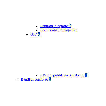
Contratti integrativi
4
Costi contratti integrativi
OIV
6
OIV (da pubblicare in tabelle)
5
Bandi di concorso
1