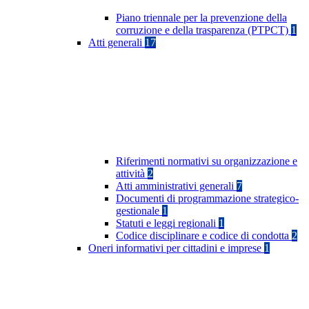
Piano triennale per la prevenzione della
corruzione e della trasparenza (PTPCT)
1
Atti generali
17
Riferimenti normativi su organizzazione e
attività
2
Atti amministrativi generali
7
Documenti di programmazione strategico-
gestionale
1
Statuti e leggi regionali
1
Codice disciplinare e codice di condotta
2
Oneri informativi per cittadini e imprese
1