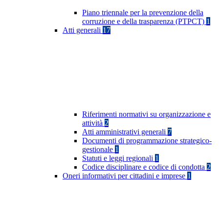
Piano triennale per la prevenzione della
corruzione e della trasparenza (PTPCT)
1
Atti generali
17
Riferimenti normativi su organizzazione e
attività
2
Atti amministrativi generali
7
Documenti di programmazione strategico-
gestionale
1
Statuti e leggi regionali
1
Codice disciplinare e codice di condotta
2
Oneri informativi per cittadini e imprese
1