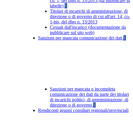
co. 1, del dlgs n. 33/2013 (da pubblicare in
tabelle)
1
Titolari di incarichi di amministrazione, di
direzione o di governo di cui all'art. 14, co.
1-bis, del dlgs n. 33/2013
Cessati dall'incarico (documentazione da
pubblicare sul sito web)
Sanzioni per mancata comunicazione dei dati
1
Sanzioni per mancata o incompleta
comunicazione dei dati da parte dei titolari
di incarichi politici, di amministrazione, di
direzione o di governo
1
Rendiconti gruppi consiliari regionali/provinciali