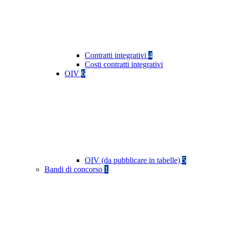
Contratti integrativi
4
Costi contratti integrativi
OIV
6
OIV (da pubblicare in tabelle)
5
Bandi di concorso
1