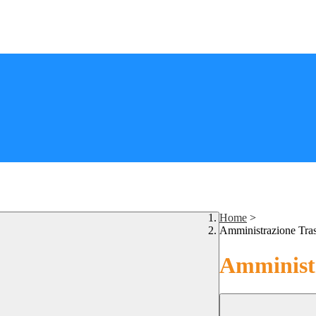
Home
>
Amministrazione Tra
Amministr