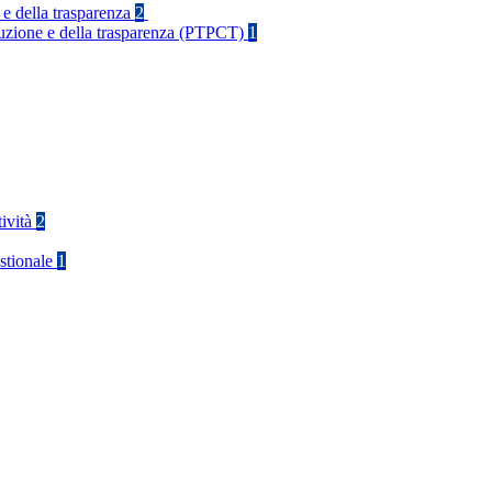
 e della trasparenza
2
rruzione e della trasparenza (PTPCT)
1
tività
2
stionale
1