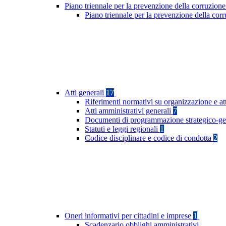
Piano triennale per la prevenzione della corruzione
Piano triennale per la prevenzione della co
Atti generali
17
Riferimenti normativi su organizzazione e at
Atti amministrativi generali
7
Documenti di programmazione strategico-ge
Statuti e leggi regionali
1
Codice disciplinare e codice di condotta
2
Oneri informativi per cittadini e imprese
1
Scadenzario obblighi amministrativi