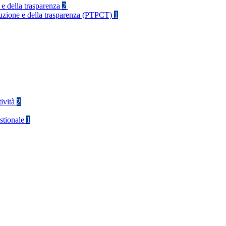
 e della trasparenza
2
rruzione e della trasparenza (PTPCT)
1
tività
2
stionale
1