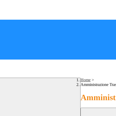
Home
>
Amministrazione Tra
Amministr