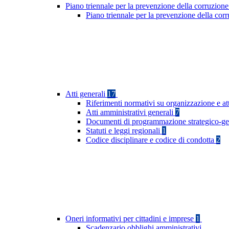
Piano triennale per la prevenzione della corruzione
Piano triennale per la prevenzione della co
Atti generali
17
Riferimenti normativi su organizzazione e at
Atti amministrativi generali
7
Documenti di programmazione strategico-ge
Statuti e leggi regionali
1
Codice disciplinare e codice di condotta
2
Oneri informativi per cittadini e imprese
1
Scadenzario obblighi amministrativi