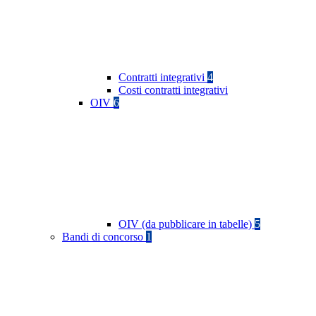
Contratti integrativi
4
Costi contratti integrativi
OIV
6
OIV (da pubblicare in tabelle)
5
Bandi di concorso
1