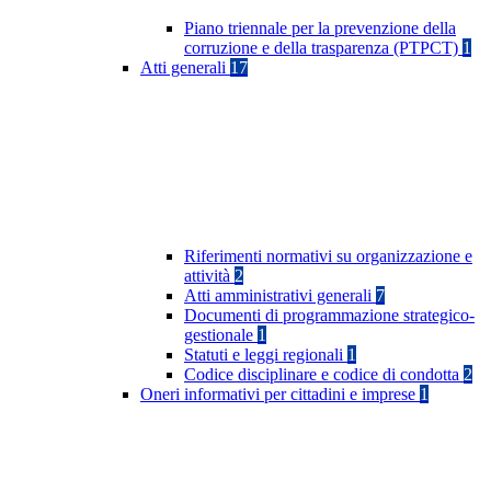
Piano triennale per la prevenzione della
corruzione e della trasparenza (PTPCT)
1
Atti generali
17
Riferimenti normativi su organizzazione e
attività
2
Atti amministrativi generali
7
Documenti di programmazione strategico-
gestionale
1
Statuti e leggi regionali
1
Codice disciplinare e codice di condotta
2
Oneri informativi per cittadini e imprese
1