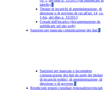
co. 1, del dlgs n. 33/2013 (da pubblicare in
tabelle)
1
Titolari di incarichi di amministrazione, di
direzione o di governo di cui all'art. 14, co.
1-bis, del dlgs n. 33/2013
Cessati dall'incarico (documentazione da
pubblicare sul sito web)
Sanzioni per mancata comunicazione dei dati
1
Sanzioni per mancata o incompleta
comunicazione dei dati da parte dei titolari
di incarichi politici, di amministrazione, di
direzione o di governo
1
Rendiconti gruppi consiliari regionali/provinciali