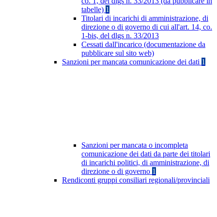
co. 1, del dlgs n. 33/2013 (da pubblicare in
tabelle)
1
Titolari di incarichi di amministrazione, di
direzione o di governo di cui all'art. 14, co.
1-bis, del dlgs n. 33/2013
Cessati dall'incarico (documentazione da
pubblicare sul sito web)
Sanzioni per mancata comunicazione dei dati
1
Sanzioni per mancata o incompleta
comunicazione dei dati da parte dei titolari
di incarichi politici, di amministrazione, di
direzione o di governo
1
Rendiconti gruppi consiliari regionali/provinciali