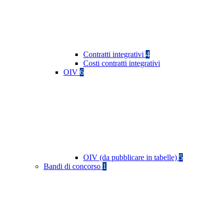
Contratti integrativi
4
Costi contratti integrativi
OIV
6
OIV (da pubblicare in tabelle)
5
Bandi di concorso
1