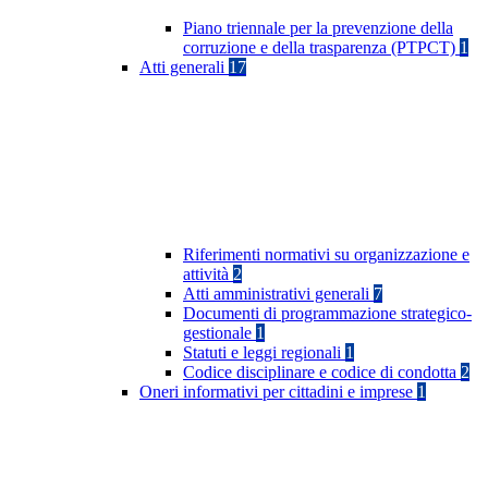
Piano triennale per la prevenzione della
corruzione e della trasparenza (PTPCT)
1
Atti generali
17
Riferimenti normativi su organizzazione e
attività
2
Atti amministrativi generali
7
Documenti di programmazione strategico-
gestionale
1
Statuti e leggi regionali
1
Codice disciplinare e codice di condotta
2
Oneri informativi per cittadini e imprese
1