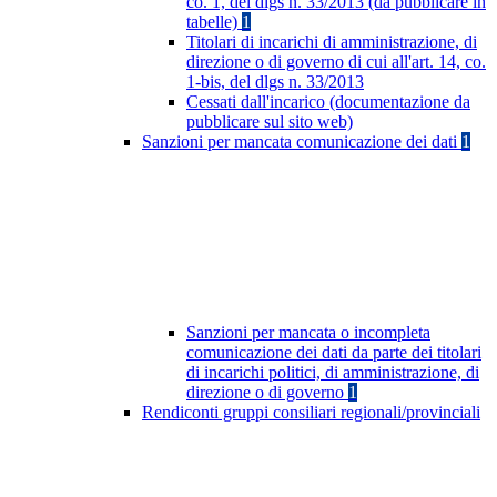
co. 1, del dlgs n. 33/2013 (da pubblicare in
tabelle)
1
Titolari di incarichi di amministrazione, di
direzione o di governo di cui all'art. 14, co.
1-bis, del dlgs n. 33/2013
Cessati dall'incarico (documentazione da
pubblicare sul sito web)
Sanzioni per mancata comunicazione dei dati
1
Sanzioni per mancata o incompleta
comunicazione dei dati da parte dei titolari
di incarichi politici, di amministrazione, di
direzione o di governo
1
Rendiconti gruppi consiliari regionali/provinciali