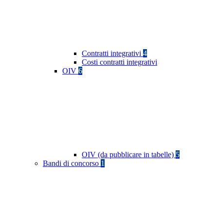
Contratti integrativi
4
Costi contratti integrativi
OIV
6
OIV (da pubblicare in tabelle)
5
Bandi di concorso
1