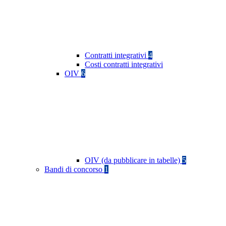
Contratti integrativi
4
Costi contratti integrativi
OIV
6
OIV (da pubblicare in tabelle)
5
Bandi di concorso
1