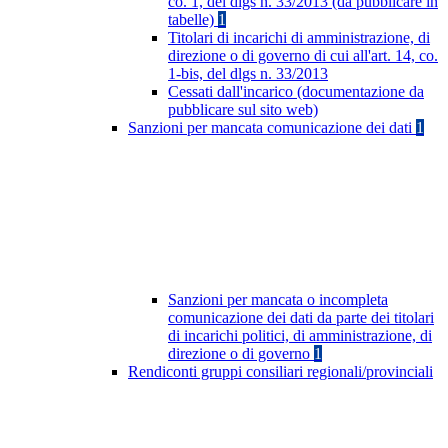
co. 1, del dlgs n. 33/2013 (da pubblicare in
tabelle)
1
Titolari di incarichi di amministrazione, di
direzione o di governo di cui all'art. 14, co.
1-bis, del dlgs n. 33/2013
Cessati dall'incarico (documentazione da
pubblicare sul sito web)
Sanzioni per mancata comunicazione dei dati
1
Sanzioni per mancata o incompleta
comunicazione dei dati da parte dei titolari
di incarichi politici, di amministrazione, di
direzione o di governo
1
Rendiconti gruppi consiliari regionali/provinciali