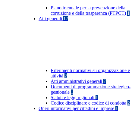
Piano triennale per la prevenzione della
corruzione e della trasparenza (PTPCT)
1
Atti generali
17
Riferimenti normativi su organizzazione e
attività
2
Atti amministrativi generali
7
Documenti di programmazione strategico-
gestionale
1
Statuti e leggi regionali
1
Codice disciplinare e codice di condotta
2
Oneri informativi per cittadini e imprese
1