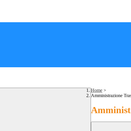
Home
>
Amministrazione Tra
Amministr