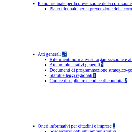
Piano triennale per la prevenzione della corruzione
Piano triennale per la prevenzione della co
Atti generali
17
Riferimenti normativi su organizzazione e at
Atti amministrativi generali
7
Documenti di programmazione strategico-ge
Statuti e leggi regionali
1
Codice disciplinare e codice di condotta
2
Oneri informativi per cittadini e imprese
1
Scadenzario obblighi amministrativi