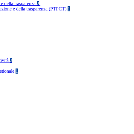
 e della trasparenza
2
rruzione e della trasparenza (PTPCT)
1
tività
2
stionale
1