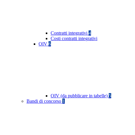
Contratti integrativi
4
Costi contratti integrativi
OIV
6
OIV (da pubblicare in tabelle)
5
Bandi di concorso
1