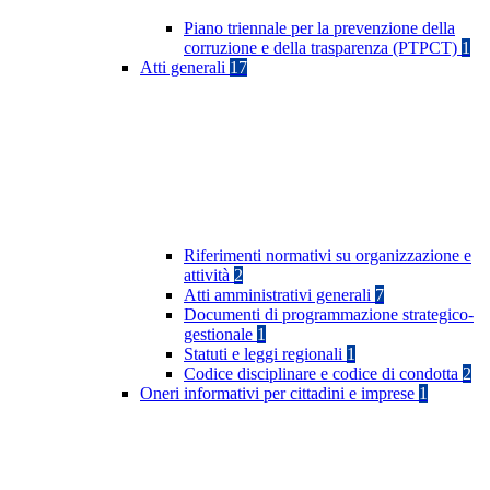
Piano triennale per la prevenzione della
corruzione e della trasparenza (PTPCT)
1
Atti generali
17
Riferimenti normativi su organizzazione e
attività
2
Atti amministrativi generali
7
Documenti di programmazione strategico-
gestionale
1
Statuti e leggi regionali
1
Codice disciplinare e codice di condotta
2
Oneri informativi per cittadini e imprese
1