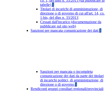
co. 1, del dlgs n. 33/2013 (da pubblicare in
tabelle)
1
Titolari di incarichi di amministrazione, di
direzione o di governo di cui all'art. 14, co.
1-bis, del dlgs n. 33/2013
Cessati dall'incarico (documentazione da
pubblicare sul sito web)
Sanzioni per mancata comunicazione dei dati
1
Sanzioni per mancata o incompleta
comunicazione dei dati da parte dei titolari
di incarichi politici, di amministrazione, di
direzione o di governo
1
Rendiconti gruppi consiliari regionali/provinciali