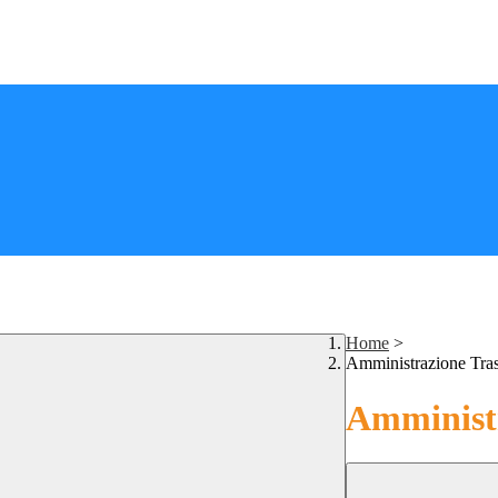
Home
>
Amministrazione Tra
Amministr