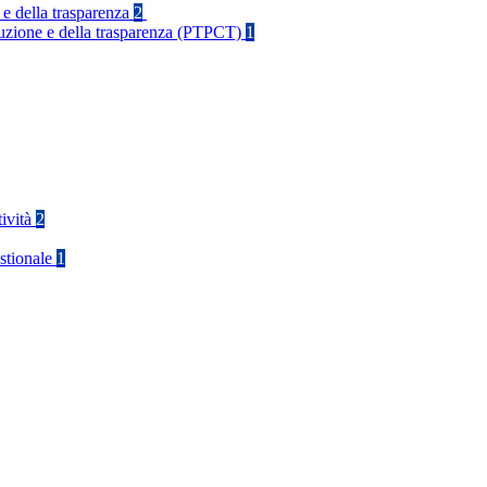
 e della trasparenza
2
rruzione e della trasparenza (PTPCT)
1
tività
2
stionale
1