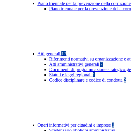
Piano triennale per la prevenzione della corruzione
Piano triennale per la prevenzione della co
Atti generali
17
Riferimenti normativi su organizzazione e at
Atti amministrativi generali
7
Documenti di programmazione strategico-ge
Statuti e leggi regionali
1
Codice disciplinare e codice di condotta
2
Oneri informativi per cittadini e imprese
1
Scadenzario obblighi amministrativi