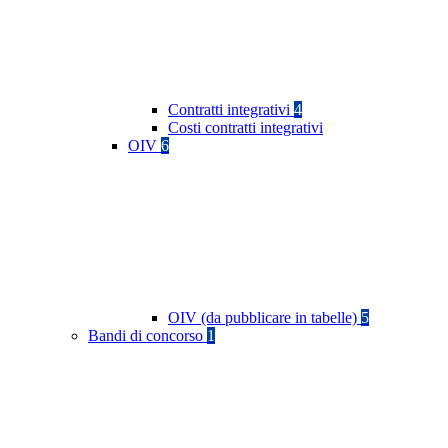
Contratti integrativi
4
Costi contratti integrativi
OIV
6
OIV (da pubblicare in tabelle)
5
Bandi di concorso
1