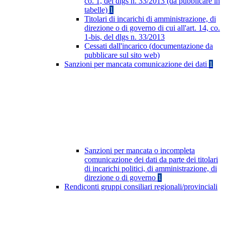
co. 1, del dlgs n. 33/2013 (da pubblicare in
tabelle)
1
Titolari di incarichi di amministrazione, di
direzione o di governo di cui all'art. 14, co.
1-bis, del dlgs n. 33/2013
Cessati dall'incarico (documentazione da
pubblicare sul sito web)
Sanzioni per mancata comunicazione dei dati
1
Sanzioni per mancata o incompleta
comunicazione dei dati da parte dei titolari
di incarichi politici, di amministrazione, di
direzione o di governo
1
Rendiconti gruppi consiliari regionali/provinciali