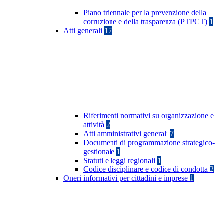
Piano triennale per la prevenzione della
corruzione e della trasparenza (PTPCT)
1
Atti generali
17
Riferimenti normativi su organizzazione e
attività
2
Atti amministrativi generali
7
Documenti di programmazione strategico-
gestionale
1
Statuti e leggi regionali
1
Codice disciplinare e codice di condotta
2
Oneri informativi per cittadini e imprese
1