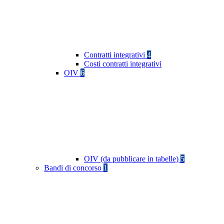
Contratti integrativi
4
Costi contratti integrativi
OIV
6
OIV (da pubblicare in tabelle)
5
Bandi di concorso
1