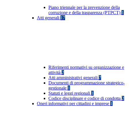
Piano triennale per la prevenzione della
corruzione e della trasparenza (PTPCT)
1
Atti generali
17
Riferimenti normativi su organizzazione e
attività
2
Atti amministrativi generali
7
Documenti di programmazione strategico-
gestionale
1
Statuti e leggi regionali
1
Codice disciplinare e codice di condotta
2
Oneri informativi per cittadini e imprese
1