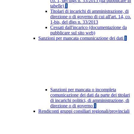
co. 1, del dlgs n. 33/2013 (da pubblicare in
tabelle)
1
Titolari di incarichi di amministrazione, di
direzione o di governo di cui all'art. 14, co.
1-bis, del dlgs n. 33/2013
Cessati dall'incarico (documentazione da
pubblicare sul sito web)
Sanzioni per mancata comunicazione dei dati
1
Sanzioni per mancata o incompleta
comunicazione dei dati da parte dei titolari
di incarichi politici, di amministrazione, di
direzione o di governo
1
Rendiconti gruppi consiliari regionali/provinciali