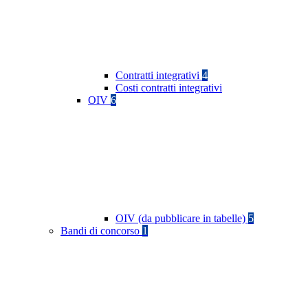
Contratti integrativi
4
Costi contratti integrativi
OIV
6
OIV (da pubblicare in tabelle)
5
Bandi di concorso
1