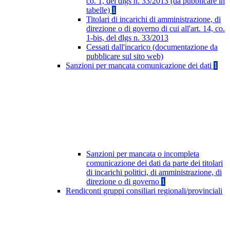
co. 1, del dlgs n. 33/2013 (da pubblicare in
tabelle)
1
Titolari di incarichi di amministrazione, di
direzione o di governo di cui all'art. 14, co.
1-bis, del dlgs n. 33/2013
Cessati dall'incarico (documentazione da
pubblicare sul sito web)
Sanzioni per mancata comunicazione dei dati
1
Sanzioni per mancata o incompleta
comunicazione dei dati da parte dei titolari
di incarichi politici, di amministrazione, di
direzione o di governo
1
Rendiconti gruppi consiliari regionali/provinciali