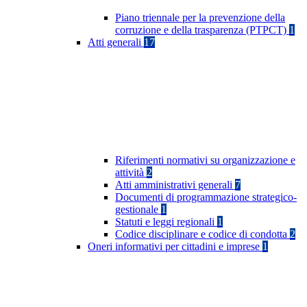
Piano triennale per la prevenzione della
corruzione e della trasparenza (PTPCT)
1
Atti generali
17
Riferimenti normativi su organizzazione e
attività
2
Atti amministrativi generali
7
Documenti di programmazione strategico-
gestionale
1
Statuti e leggi regionali
1
Codice disciplinare e codice di condotta
2
Oneri informativi per cittadini e imprese
1