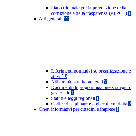
Piano triennale per la prevenzione della
corruzione e della trasparenza (PTPCT)
1
Atti generali
17
Riferimenti normativi su organizzazione e
attività
2
Atti amministrativi generali
7
Documenti di programmazione strategico-
gestionale
1
Statuti e leggi regionali
1
Codice disciplinare e codice di condotta
2
Oneri informativi per cittadini e imprese
1