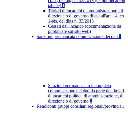
co. 1, del dlgs n. 33/2013 (da pubblicare in
tabelle)
1
Titolari di incarichi di amministrazione, di
direzione o di governo di cui all'art. 14, co.
1-bis, del dlgs n. 33/2013
Cessati dall'incarico (documentazione da
pubblicare sul sito web)
Sanzioni per mancata comunicazione dei dati
1
Sanzioni per mancata o incompleta
comunicazione dei dati da parte dei titolari
di incarichi politici, di amministrazione, di
direzione o di governo
1
Rendiconti gruppi consiliari regionali/provinciali