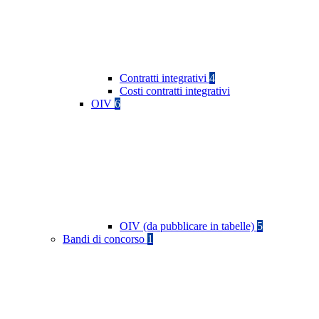
Contratti integrativi
4
Costi contratti integrativi
OIV
6
OIV (da pubblicare in tabelle)
5
Bandi di concorso
1