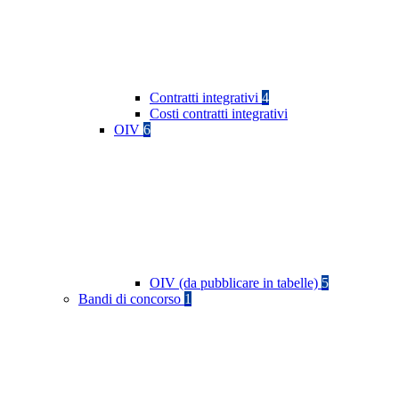
Contratti integrativi
4
Costi contratti integrativi
OIV
6
OIV (da pubblicare in tabelle)
5
Bandi di concorso
1