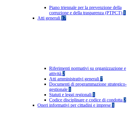
Piano triennale per la prevenzione della
corruzione e della trasparenza (PTPCT)
1
Atti generali
17
Riferimenti normativi su organizzazione e
attività
2
Atti amministrativi generali
7
Documenti di programmazione strategico-
gestionale
1
Statuti e leggi regionali
1
Codice disciplinare e codice di condotta
2
Oneri informativi per cittadini e imprese
1