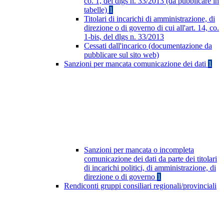
co. 1, del dlgs n. 33/2013 (da pubblicare in
tabelle)
1
Titolari di incarichi di amministrazione, di
direzione o di governo di cui all'art. 14, co.
1-bis, del dlgs n. 33/2013
Cessati dall'incarico (documentazione da
pubblicare sul sito web)
Sanzioni per mancata comunicazione dei dati
1
Sanzioni per mancata o incompleta
comunicazione dei dati da parte dei titolari
di incarichi politici, di amministrazione, di
direzione o di governo
1
Rendiconti gruppi consiliari regionali/provinciali