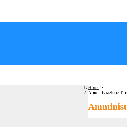
Home
>
Amministrazione Tra
Amministr