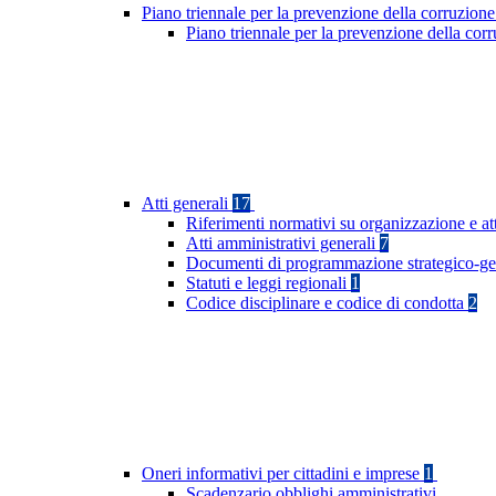
Piano triennale per la prevenzione della corruzione
Piano triennale per la prevenzione della co
Atti generali
17
Riferimenti normativi su organizzazione e at
Atti amministrativi generali
7
Documenti di programmazione strategico-ge
Statuti e leggi regionali
1
Codice disciplinare e codice di condotta
2
Oneri informativi per cittadini e imprese
1
Scadenzario obblighi amministrativi