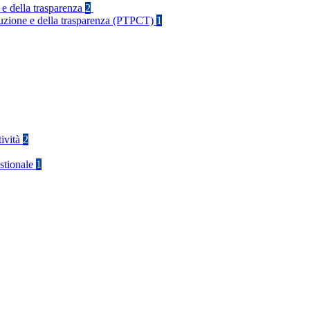
 e della trasparenza
2
rruzione e della trasparenza (PTPCT)
1
tività
2
stionale
1