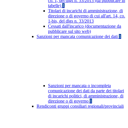
co. 1, del dlgs n. 33/2013 (da pubblicare in
tabelle)
1
Titolari di incarichi di amministrazione, di
direzione o di governo di cui all'art. 14, co.
1-bis, del dlgs n. 33/2013
Cessati dall'incarico (documentazione da
pubblicare sul sito web)
Sanzioni per mancata comunicazione dei dati
1
Sanzioni per mancata o incompleta
comunicazione dei dati da parte dei titolari
di incarichi politici, di amministrazione, di
direzione o di governo
1
Rendiconti gruppi consiliari regionali/provinciali