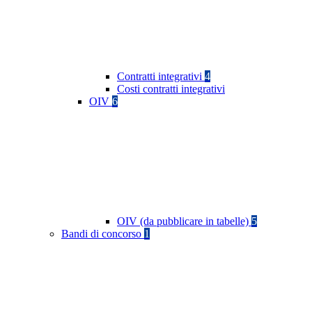
Contratti integrativi
4
Costi contratti integrativi
OIV
6
OIV (da pubblicare in tabelle)
5
Bandi di concorso
1