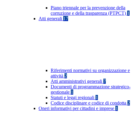
Piano triennale per la prevenzione della
corruzione e della trasparenza (PTPCT)
1
Atti generali
17
Riferimenti normativi su organizzazione e
attività
2
Atti amministrativi generali
7
Documenti di programmazione strategico-
gestionale
1
Statuti e leggi regionali
1
Codice disciplinare e codice di condotta
2
Oneri informativi per cittadini e imprese
1