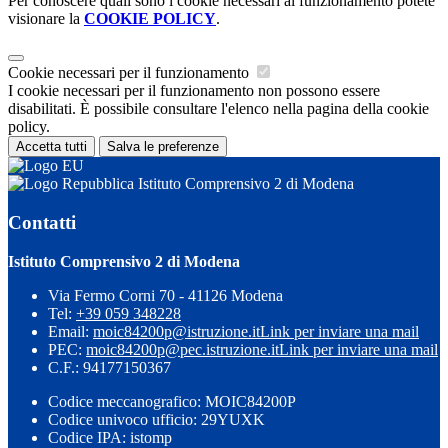
Per conoscere quali sono i cookie necessari al funzionamento potete
visionare la
COOKIE POLICY
.
Cookie necessari per il funzionamento
I cookie necessari per il funzionamento non possono essere
disabilitati. È possibile consultare l'elenco nella pagina della cookie
policy.
Accetta tutti
Salva le preferenze
Istituto Comprensivo 2 di Modena
Contatti
Istituto Comprensivo 2 di Modena
Via Fermo Corni 70 - 41126 Modena
Tel:
+39 059 348228
Email:
moic84200p@istruzione.it
Link per inviare una mail
PEC:
moic84200p@pec.istruzione.it
Link per inviare una mail
C.F.: 94177150367
Codice meccanografico: MOIC84200P
Codice univoco ufficio: 29YUXK
Codice IPA: istomp