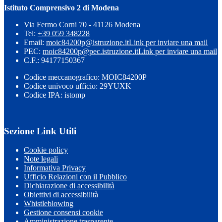
Istituto Comprensivo 2 di Modena
Via Fermo Corni 70 - 41126 Modena
Tel:
+39 059 348228
Email:
moic84200p@istruzione.it
Link per inviare una mail
PEC:
moic84200p@pec.istruzione.it
Link per inviare una mail
C.F.: 94177150367
Codice meccanografico: MOIC84200P
Codice univoco ufficio: 29YUXK
Codice IPA: istomp
Sezione Link Utili
Cookie policy
Note legali
Informativa Privacy
Ufficio Relazioni con il Pubblico
Dichiarazione di accessibilità
Obiettivi di accessibilità
Whistleblowing
Gestione consensi cookie
Amministrazione trasparente