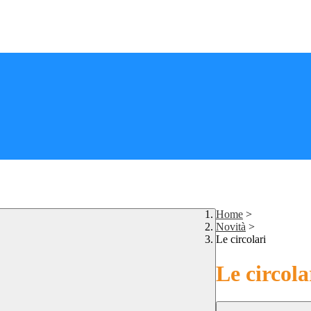
Home
>
Novità
>
Le circolari
Le circola