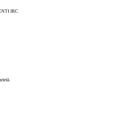
ENTI IRC
rietà.