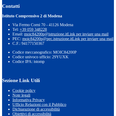
Contatti
Istituto Comprensivo 2 di Modena
Via Fermo Corni 70 - 41126 Modena
Tel:
+39 059 348228
Email:
moic84200p@istruzione.it
Link per inviare una mail
PEC:
moic84200p@pec.istruzione.it
Link per inviare una mail
C.F.: 94177150367
Codice meccanografico: MOIC84200P
Codice univoco ufficio: 29YUXK
Codice IPA: istomp
Sezione Link Utili
Cookie policy
Note legali
Informativa Privacy
Ufficio Relazioni con il Pubblico
Dichiarazione di accessibilità
Obiettivi di accessibilità