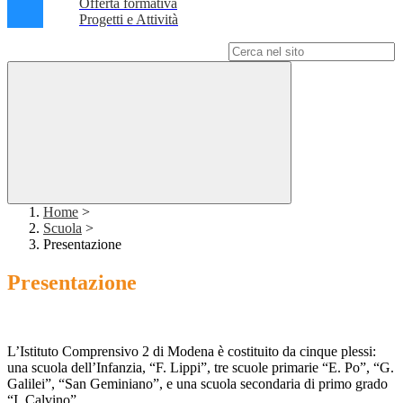
Offerta formativa
Progetti e Attività
Campo di ricerca per le pagine del sito
Home
>
Scuola
>
Presentazione
Presentazione
L’Istituto Comprensivo 2 di Modena è costituito da cinque plessi:
una scuola dell’Infanzia, “F. Lippi”, tre scuole primarie “E. Po”, “G.
Galilei”, “San Geminiano”, e una scuola secondaria di primo grado
“I. Calvino”.