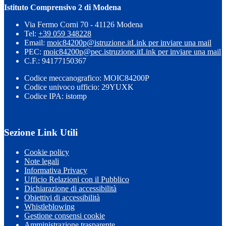
Istituto Comprensivo 2 di Modena
Via Fermo Corni 70 - 41126 Modena
Tel:
+39 059 348228
Email:
moic84200p@istruzione.it
Link per inviare una mail
PEC:
moic84200p@pec.istruzione.it
Link per inviare una mail
C.F.: 94177150367
Codice meccanografico: MOIC84200P
Codice univoco ufficio: 29YUXK
Codice IPA: istomp
Sezione Link Utili
Cookie policy
Note legali
Informativa Privacy
Ufficio Relazioni con il Pubblico
Dichiarazione di accessibilità
Obiettivi di accessibilità
Whistleblowing
Gestione consensi cookie
Amministrazione trasparente