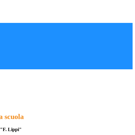
a scuola
a "F. Lippi"