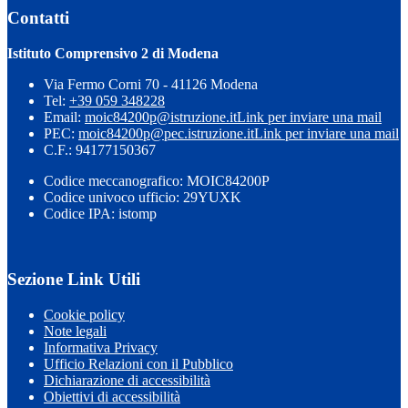
Contatti
Istituto Comprensivo 2 di Modena
Via Fermo Corni 70 - 41126 Modena
Tel:
+39 059 348228
Email:
moic84200p@istruzione.it
Link per inviare una mail
PEC:
moic84200p@pec.istruzione.it
Link per inviare una mail
C.F.: 94177150367
Codice meccanografico: MOIC84200P
Codice univoco ufficio: 29YUXK
Codice IPA: istomp
Sezione Link Utili
Cookie policy
Note legali
Informativa Privacy
Ufficio Relazioni con il Pubblico
Dichiarazione di accessibilità
Obiettivi di accessibilità