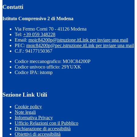
Contatti
Istituto Comprensivo 2 di Modena
Via Fermo Corni 70 - 41126 Modena
Tel:
+39 059 348228
Email:
moic84200p@istruzione.it
Link per inviare una mail
PEC:
moic84200p@pec.istruzione.it
Link per inviare una mail
C.F.: 94177150367
Codice meccanografico: MOIC84200P
Codice univoco ufficio: 29YUXK
Codice IPA: istomp
Sezione Link Utili
Cookie policy
Note legali
Informativa Privacy
Ufficio Relazioni con il Pubblico
Dichiarazione di accessibilità
Obiettivi di accessibilità