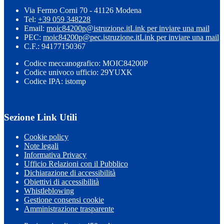
Via Fermo Corni 70 - 41126 Modena
Tel:
+39 059 348228
Email:
moic84200p@istruzione.it
Link per inviare una mail
PEC:
moic84200p@pec.istruzione.it
Link per inviare una mail
C.F.: 94177150367
Codice meccanografico: MOIC84200P
Codice univoco ufficio: 29YUXK
Codice IPA: istomp
Sezione Link Utili
Cookie policy
Note legali
Informativa Privacy
Ufficio Relazioni con il Pubblico
Dichiarazione di accessibilità
Obiettivi di accessibilità
Whistleblowing
Gestione consensi cookie
Amministrazione trasparente