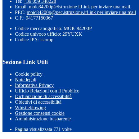
Tel:
+39 059 348228
Email:
moic84200p@istruzione.it
Link per inviare una mail
PEC:
moic84200p@pec.istruzione.it
Link per inviare una mail
C.F.: 94177150367
Codice meccanografico: MOIC84200P
Codice univoco ufficio: 29YUXK
Codice IPA: istomp
Sezione Link Utili
Cookie policy
Note legali
Informativa Privacy
Ufficio Relazioni con il Pubblico
Dichiarazione di accessibilità
Obiettivi di accessibilità
Whistleblowing
Gestione consensi cookie
Amministrazione trasparente
Pagina visualizzata
771
volte