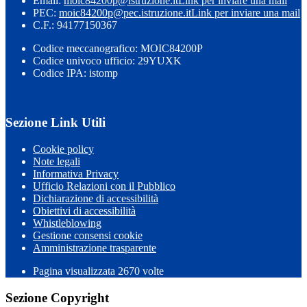
Email:
moic84200p@istruzione.it
Link per inviare una mail
PEC:
moic84200p@pec.istruzione.it
Link per inviare una mail
C.F.: 94177150367
Codice meccanografico: MOIC84200P
Codice univoco ufficio: 29YUXK
Codice IPA: istomp
Sezione Link Utili
Cookie policy
Note legali
Informativa Privacy
Ufficio Relazioni con il Pubblico
Dichiarazione di accessibilità
Obiettivi di accessibilità
Whistleblowing
Gestione consensi cookie
Amministrazione trasparente
Pagina visualizzata
2670
volte
Sezione Copyright