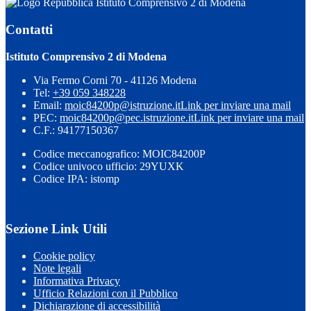
Istituto Comprensivo 2 di Modena
Contatti
Istituto Comprensivo 2 di Modena
Via Fermo Corni 70 - 41126 Modena
Tel:
+39 059 348228
Email:
moic84200p@istruzione.it
Link per inviare una mail
PEC:
moic84200p@pec.istruzione.it
Link per inviare una mail
C.F.: 94177150367
Codice meccanografico: MOIC84200P
Codice univoco ufficio: 29YUXK
Codice IPA: istomp
Sezione Link Utili
Cookie policy
Note legali
Informativa Privacy
Ufficio Relazioni con il Pubblico
Dichiarazione di accessibilità