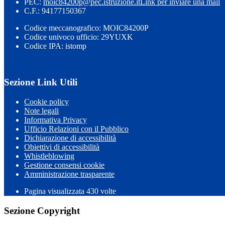
PEC:
moic84200p@pec.istruzione.it
Link per inviare una mail
C.F.: 94177150367
Codice meccanografico: MOIC84200P
Codice univoco ufficio: 29YUXK
Codice IPA: istomp
Sezione Link Utili
Cookie policy
Note legali
Informativa Privacy
Ufficio Relazioni con il Pubblico
Dichiarazione di accessibilità
Obiettivi di accessibilità
Whistleblowing
Gestione consensi cookie
Amministrazione trasparente
Pagina visualizzata
430
volte
Sezione Copyright