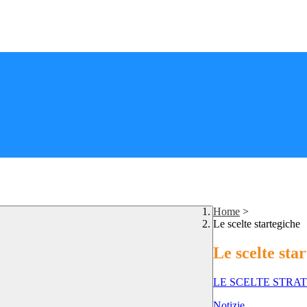
Home
>
Le scelte startegiche
Le scelte sta
LE SCELTE STRAT
Notizie