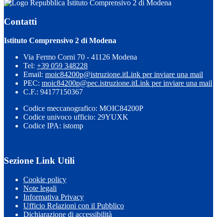
Istituto Comprensivo 2 di Modena
Contatti
Istituto Comprensivo 2 di Modena
Via Fermo Corni 70 - 41126 Modena
Tel:
+39 059 348228
Email:
moic84200p@istruzione.it
Link per inviare una mail
PEC:
moic84200p@pec.istruzione.it
Link per inviare una mail
C.F.: 94177150367
Codice meccanografico: MOIC84200P
Codice univoco ufficio: 29YUXK
Codice IPA: istomp
Sezione Link Utili
Cookie policy
Note legali
Informativa Privacy
Ufficio Relazioni con il Pubblico
Dichiarazione di accessibilità